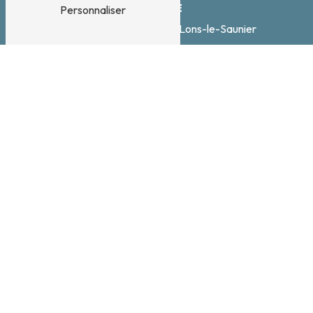
ADRESSE
Personnaliser
330 rue Lacuzon
39000 Lons-le-Saunier
TÉLÉPHONE
06 89 82 52 28
N'hésitez pas à nous
contacter